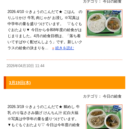
カテゴリ： 今日の給食
2026.4/10 ☆きょうのこんだて★ ごはん の
りふりかけ 牛乳 肉じゃが お浸し ※写真は
中学年の量を盛りつけています。 ▽もぐも
ぐおたより▼ 今日から令和8年度の給食がは
じまりました。4月の給食目標は、「落ち着
いてすばやく配ぜんしよう」です。新しいク
ラスの給食の決まりを...
»
続きを読む
2026年04月10日 11:44
3月19日(木)
カテゴリ： 今日の給食
2026.3/19 ☆きょうのこんだて★ 鯛めし 牛
乳 のり塩ささみ揚げ けんちん汁 紅白大福
※写真は中学年の量を盛りつけています。
▼もぐもぐおたより▽ 今日は今年度の給食