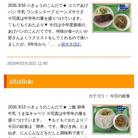
2026.3/16 ☆きょうのこんだて★ ココアあげ
パン 牛乳 ワンタンスープ ビーンズサラダ
※写真は中学年の量を盛りつけています。
▽もぐもぐおたより▼ 今日は今年度最後の
あげパンのこんだてです。何味が食べたいか
皆さんよくリクエストをしてくれるので迷い
ましたが、6年生から「...
»
続きを読む
2026年03月16日 11:40
3月13日(金)
カテゴリ： 今日の給食
2026.3/13 ☆きょうのこんだて★ ご飯 卵丼
牛乳 うま塩キャベツ ※写真は中学年の量を
盛りつけています。 ▼もぐもぐおたより▽
今日の給食は「卵丼」です。豚ひき肉、たま
ねぎ、にんじんなどをだしと調味料で煮て、