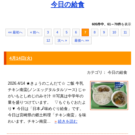
今日の給食
605件中、61～70件
を表示
«« 最初へ
« 前へ
3
4
5
6
7
8
9
10
11
12
次へ »
最後へ »»
4月14日(火)
カテゴリ： 今日の給食
2026.4/14 ★きょうのこんだて☆ ご飯 牛乳
チキン南蛮(ノンエッグタルタルソース) じゃ
がいもとしめじのみそ汁 ※写真は中学年の
量を盛りつけています。 ▽もぐもぐおたよ
り▼ 今日は「日本🗾味めぐり給食」です。
今日は宮崎県の郷土料理「チキン南蛮」を味
わいます。チキン南蛮...
»
続きを読む