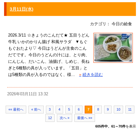
3月11日(水)
カテゴリ： 今日の給食
2026.3/11 ☆きょうのこんだて★ 五目うどん
牛乳 いかのかりん揚げ 和風サラダ ▼もぐ
もぐおたより▽ 今日はうどんが主食のこん
だてです。今日のうどんの汁には、とり肉、
にんじん、だいこん、油揚げ、しめじ、長ね
ぎと6種類の具が入っています。「五目」と
は5種類の具が入るのではなく、様...
»
続きを読む
2026年03月11日 13:32
«« 最初へ
« 前へ
3
4
5
6
7
8
9
10
11
12
次へ »
最後へ »»
605件中、61～70件
を表示