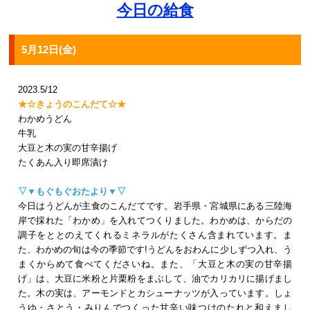
今日の給食
5月12日(金)
2023.5/12
★☆きょうのこんだて☆★
わかめうどん
牛乳
大豆と木の実の甘辛揚げ
たくあん入り即席漬け
▽▼もぐもぐおたより▼▽
今日はうどんが主食のこんだてです。岩手県・宮城県にある三陸海
岸で採れた「わかめ」を入れてつくりました。わかめは、からだの
調子をととのえてくれるミネラルがたくさん含まれています。ま
た、わかめの旬は今の季節です!うどんをおわんに少しずつ入れ、う
まくからめて食べてくださいね。また、「大豆と木の実の甘辛揚
げ」は、大豆に米粉と片栗粉をまぶして、油でカリカリに揚げまし
た。木の実は、アーモンドとカシューナッツが入っています。しょ
うゆ・さとう・みりんでつくった甘辛い味つけのたれと和えまし