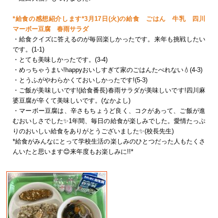
*給食の感想紹介します*3月17日(火)の給食 ごはん 牛乳 四川
マーボー豆腐 春雨サラダ
・給食クイズに答えるのが毎回楽しかったです。来年も挑戦したい
です。(1-1)
・とても美味しかったです。(3-4)
・めっちゃうまい!happyおいしすぎて家のごはんたべれない💧(4-3)
・とうふがやわらかくておいしかったです!(5-3)
・ご飯が美味しいです!(給食番長)春雨サラダが美味しいです!四川麻
婆豆腐が辛くて美味しいです。(なかよし)
・マーボー豆腐は、辛さもちょうど良く、コクがあって、ご飯が進
むおいしさでした✨1年間、毎日の給食が楽しみでした。愛情たっぷ
りのおいしい給食をありがとうございました✨(校長先生)
*給食がみんなにとって学校生活の楽しみのひとつだった人もたくさ
んいたと思います😊来年度もお楽しみに!!*