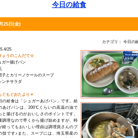
今日の給食
月25日(金)
カテゴリ： 今日の
5.4/25
きょうのこんだて☆
ュガー揚げパン
乳
団子とカリーノケールのスープ
レンチサラダ
もぐもぐおたより▼
日の給食は「シュガーあげパン」です。給
のあげパンは、200℃くらいの高温の油で
っと揚げるのがおいしさのポイントです。
量調理なので早くから揚げ始めますが、時
が経ってもおいしい理由は調理員さんのプ
の技です♪また、スープには、埼玉県産の