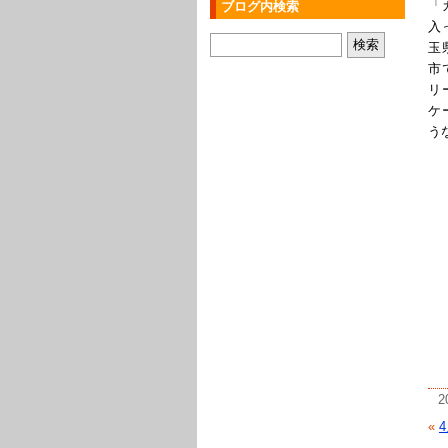
「
ブログ内検索
入
玉
市
リ
ケ
う
2
«
4