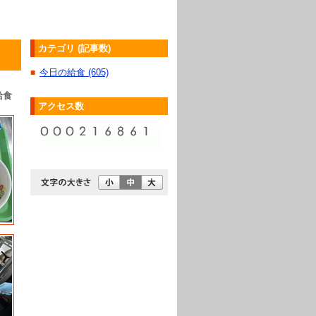
カテゴリ (記事数)
今日の給食 (605)
■
給食
アクセス数